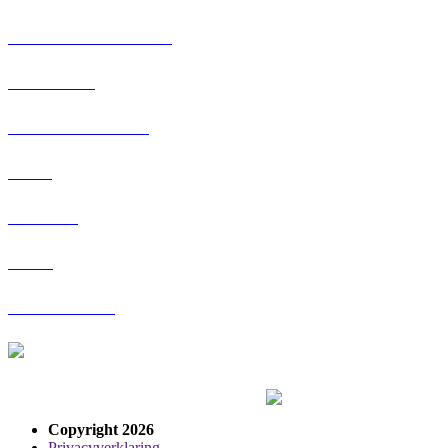
Boven – Hardinxveld
Gorinchem
Gorinchem Noord
Arkel
Leerdam
Beesd
Geldermalsen
Reizen met de zekerheid van R-net door
Copyright 2026
Privacyverklaring