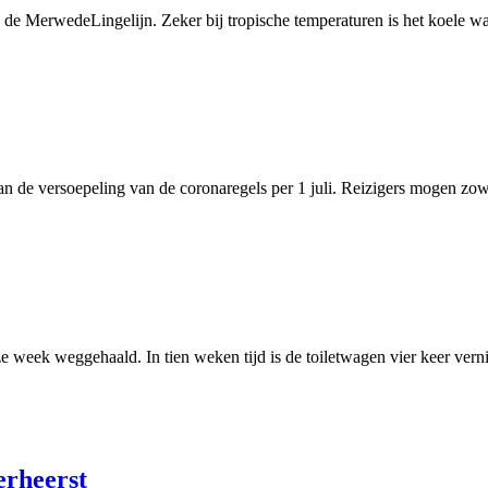
de MerwedeLingelijn. Zeker bij tropische temperaturen is het koele wate
 de versoepeling van de coronaregels per 1 juli. Reizigers mogen zowel
 week weggehaald. In tien weken tijd is de toiletwagen vier keer vernie
erheerst