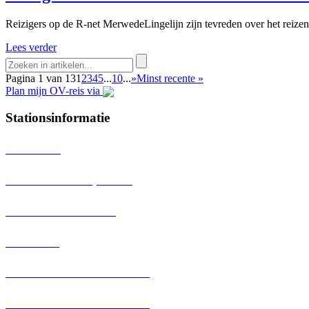
Reizigers op de R-net MerwedeLingelijn zijn tevreden over het reize
Lees verder
Pagina 1 van 13
1
2
3
4
5
...
10
...
»
Minst recente »
Plan mijn OV-reis via
Stationsinformatie
Dordrecht
Dordrecht Stadspolders
Sliedrecht Baanhoek
Sliedrecht
Hardinxveld Blauwe Zoom
Hardinxveld – Giessendam