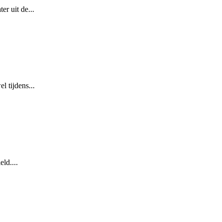
r uit de...
 tijdens...
ld....